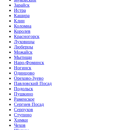
Зарайск
Истра
Кашира
Клин
Коломна
Королев
Красногорск
Луховицы
Люберцы
Можайск
Мытищи
Наро-Фоминск
Ногинск
Одинцово
Орехово-Зуево
Павловский Посад
Подольск
Пушкино
Раменское
Сергиев Посад
Серпухов
Ступино
Химки
Чехов