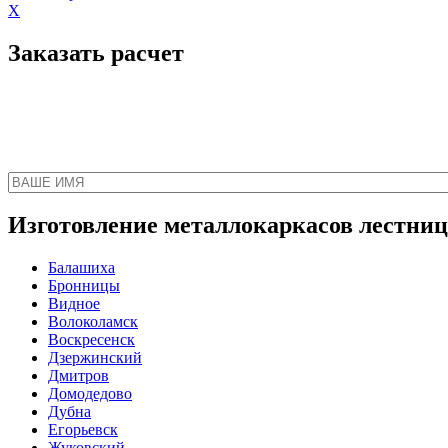
X
Заказать расчет
Наш менеджер свяжет
Изготовление металлокаркасов лестниц 
Балашиха
Бронницы
Видное
Волоколамск
Воскресенск
Дзержинский
Дмитров
Домодедово
Дубна
Егорьевск
Жуковский