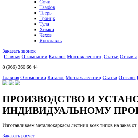
Сочи
Тамбов
Тверь
Троицк
Тула
Химки
Чехов
Ярославль
Заказать звонок
Главная
О компании
Каталог
Монтаж лестниц
Статьи
Отзывы
8 (966) 360 66 44
Главная
О компании
Каталог
Монтаж лестниц
Статьи
Отзывы
ПРОИЗВОДСТВО И УСТАН
ИНДИВИДУАЛЬНОМУ ПРОЕ
Изготавливаем металлокаркасы лестниц всех типов на заказ от 
Заказать расчет