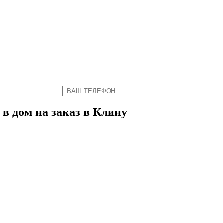
Пожалуйста, введите Ваше имя и телефон.
ся с Вами в ближайшее время, чтобы ответить 
в дом на заказ в Клину