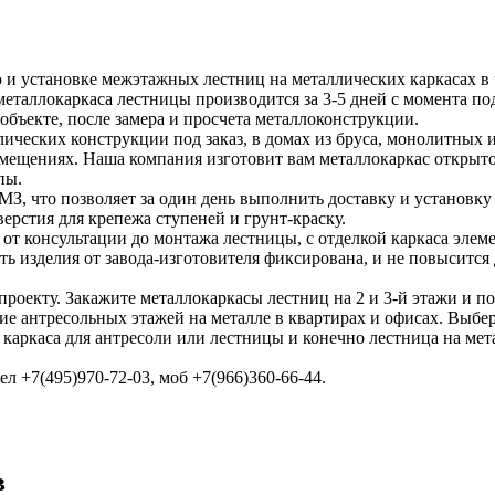
и установке межэтажных лестниц на металлических каркасах в ч
металлокаркаса лестницы производится за 3-5 дней с момента по
 объекте, после замера и просчета металлоконструкции.
ических конструкции под заказ, в домах из бруса, монолитных
омещениях. Наша компания изготовит вам металлокаркас открыто
пы.
, что позволяет за один день выполнить доставку и установку 
верстия для крепежа ступеней и грунт-краску.
от консультации до монтажа лестницы, с отделкой каркаса элеме
ть изделия от завода-изготовителя фиксирована, и не повысится
проекту. Закажите металлокаркасы лестниц на 2 и 3-й этажи и по
ие антресольных этажей на металле в квартирах и офисах. Выбе
каркаса для антресоли или лестницы и конечно лестница на мет
ел +7(495)970-72-03, моб +7(966)360-66-44.
в