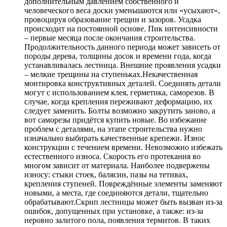
дополнительным давлением собственного и
человеческого веса доски уменьшаются или «усыхают»,
провоцируя образование трещин и зазоров. Усадка
происходит на постоянной основе. Пик интенсивности
– первые месяца после окончания строительства.
Продолжительность данного периода может зависеть от
породы дерева, толщины досок и времени года, когда
устанавливалась лестница. Внешние проявления усадки
– мелкие трещины на ступеньках.Некачественная
монтировка конструктивных деталей. Соединять детали
могут с использованием клея, герметика, саморезов. В
случае, когда крепления переживают деформацию, их
следует заменить. Болты возможно закрутить заново, а
вот саморезы придётся купить новые. Во избежание
проблем с деталями, на этапе строительства нужно
изначально выбирать качественные крепежи. Износ
конструкции с течением времени. Невозможно избежать
естественного износа. Скорость его протекания во
многом зависит от материала. Наиболее подвержены
износу: стыки стоек, балясин, пазы на тетивах,
крепления ступеней. Повреждённые элементы заменяют
новыми, а места, где соединяются детали, тщательно
обрабатывают.Скрип лестницы может быть вызван из-за
ошибок, допущенных при установке, а также: из-за
неровно залитого пола, появления термитов. В таких