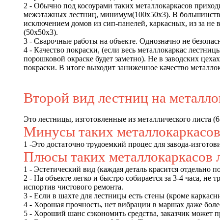
2 - Обычно под косоурами таких металлокаркасов приход
межэтажных лестниц, минимум(100х50х3). В большинстве с
исключением домов из сип-панелей, каркасных, из за не 
(50х50х3).
3 - Сварочные работы на объекте. Однозначно не безопасн
4 - Качество покраски, (если весь металлокаркас лестни
порошковой окраске будет заметно). Не в заводских цеха
покраски. В итоге выходит заниженное качество металло
Второй вид лестниц на металло
Это лестницы, изготовленные из металлического листа (6
Минусы таких металлокаркасов
1 -Это достаточно трудоемкий процес для завода-изготов
Плюсы таких металлокаркасов 
1 - Эстетический вид (каждая деталь красится отдельно п
2 - На объекте легко и быстро собирается за 3-4 часа, н
испортив чистового ремонта.
3 - Если в шахте для лестницы есть стены (кроме каркасни
4 - Хорошая прочность, нет вибрации в маршах даже более
5 - Хороший шанс сэкономить средства, заказчик может 