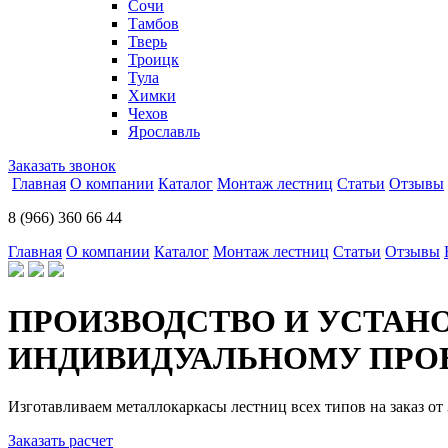
Сочи
Тамбов
Тверь
Троицк
Тула
Химки
Чехов
Ярославль
Заказать звонок
Главная
О компании
Каталог
Монтаж лестниц
Статьи
Отзывы
8 (966) 360 66 44
Главная
О компании
Каталог
Монтаж лестниц
Статьи
Отзывы
ПРОИЗВОДСТВО И УСТАН
ИНДИВИДУАЛЬНОМУ ПРОЕ
Изготавливаем металлокаркасы лестниц всех типов на заказ от 
Заказать расчет