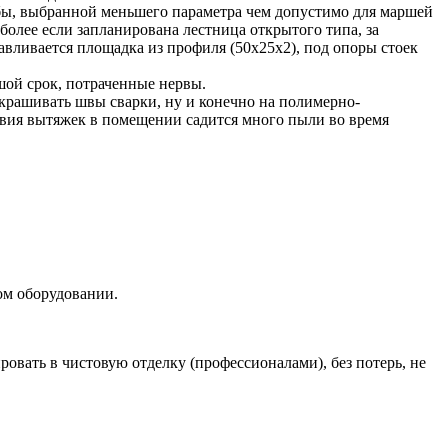
убы, выбранной меньшего параметра чем допустимо для маршей
более если запланирована лестница открытого типа, за
авливается площадка из профиля (50х25х2), под опоры стоек
ьшой срок, потраченные нервы.
одкрашивать швы сварки, ну и конечно на полимерно-
тствия вытяжек в помещении садится много пыли во время
ном оборудовании.
ировать в чистовую отделку (профессионалами), без потерь, не