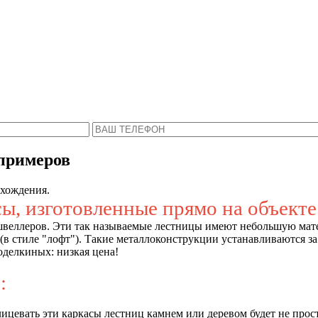
Пожалуйста, введите Ваше имя и телефон.
ся с Вами в ближайшее время, чтобы ответить 
 примеров
схождения.
ы, изготовленные прямо на объекте
 швеллеров. Эти так называемые лестницы имеют небольшую мате
(в стиле "лофт"). Такие металлоконструкции устанавливаются за
оделкиных: низкая цена!
:
лицевать эти каркасы лестниц камнем или деревом будет не прост