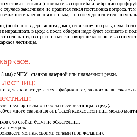
ится ставить стойки (столбы) из-за прогиба и вибрации профтр
лучаев заказчикам не нравится такая постановка вопроса, тем 
возможности крепления к стенам, а на полу дополнительно устан
о, (особенно в деревянном доме), ну и конечно грязь, шум, бол
цы выкрашивать в цеху, а после обварки надо будет зачищать и п
х это очень трудозатратно и мягко говоря не хорошо, из-за отсу
каркаса лестницы.
каркасе.
-8 мм) с ЧПУ - станков лазерной или плазменной резки.
 лестниц:
ителя, так как все делается в фабричных условиях на высокоточ
лестниц:
осле предварительной сборки всей лестницы в цеху).
е требует много сварки(аргон). Такой каркас лестницы можно монт
ков), то стойки будут не обязательны.
 2,5 метров.
произвести монтаж своими силами (при желании).