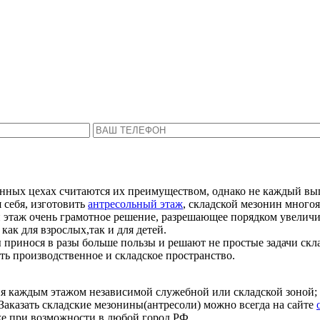
Пожалуйста, введите Ваше имя и телефон.
ся с Вами в ближайшее время, чтобы ответить 
нных цехах считаются их преимуществом, однако не каждый выг
 себя, изготовить
антресольный этаж
, складской мезонин многоя
 этаж очень грамотное решение, разрешающее порядком увеличи
как для взрослых,так и для детей.
принося в разы больше пользы и решают не простые задачи скл
ь производственное и складское пространство.
ия каждым этажом независимой служебной или складской зоной;
аказать складские мезонины(антресоли) можно всегда на сайте
же при возможности в любой город РФ.