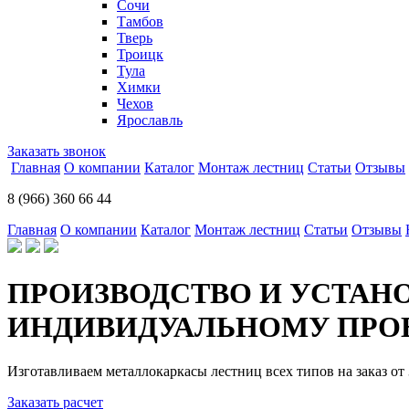
Сочи
Тамбов
Тверь
Троицк
Тула
Химки
Чехов
Ярославль
Заказать звонок
Главная
О компании
Каталог
Монтаж лестниц
Статьи
Отзывы
8 (966) 360 66 44
Главная
О компании
Каталог
Монтаж лестниц
Статьи
Отзывы
ПРОИЗВОДСТВО И УСТАН
ИНДИВИДУАЛЬНОМУ ПРОЕ
Изготавливаем металлокаркасы лестниц всех типов на заказ от 
Заказать расчет