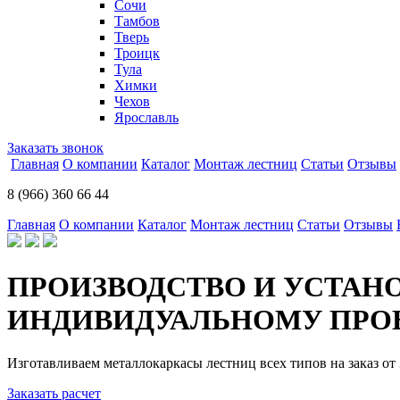
Сочи
Тамбов
Тверь
Троицк
Тула
Химки
Чехов
Ярославль
Заказать звонок
Главная
О компании
Каталог
Монтаж лестниц
Статьи
Отзывы
8 (966) 360 66 44
Главная
О компании
Каталог
Монтаж лестниц
Статьи
Отзывы
ПРОИЗВОДСТВО И УСТАН
ИНДИВИДУАЛЬНОМУ ПРОЕ
Изготавливаем металлокаркасы лестниц всех типов на заказ от 
Заказать расчет