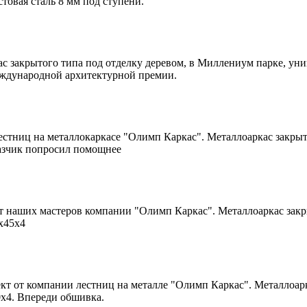
товая сталь 8 мм под ступени.
ас закрытого типа под отделку деревом, в Миллениум парке, у
международной архитектурной премии.
 лестниц на металлокаркасе "Олимп Каркас". Металлоаркас закры
казчик попросил помощнее
т наших мастеров компании "Олимп Каркас". Металлоаркас закр
5х45х4
ект от компании лестниц на металле "Олимп Каркас". Металлоа
0х4. Впереди обшивка.