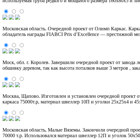
используемая труба редкого и мощьного размера 160х80х5 и лис
Московская область. Очередной проект от Олимп Каркас. Карк
обладатель награды FIABCI Prix d’Excellence — престижной 
Моск, обл. г. Королев. Завершили очередной проект от завода
обшивку деревом, так как высота поталков выше 3 метров , за
Москва, Щапово. Изготовлен и установлен очередной проект о
каркаса 75000т.р, материал швеллер 10П и уголки 25х25х4 и 4
Московская область, Малые Вяземы. Закончили очередной про
70000 т.р. Использовался материал швеллер 12П и уголок 50х5