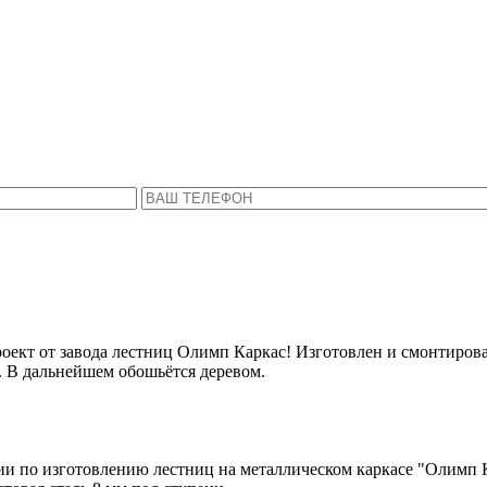
Пожалуйста, введите Ваше имя и телефон.
ся с Вами в ближайшее время, чтобы ответить 
проект от завода лестниц Олимп Каркас! Изготовлен и смонтиров
. В дальнейшем обошьётся деревом.
нии по изготовлению лестниц на металлическом каркасе "Олимп 